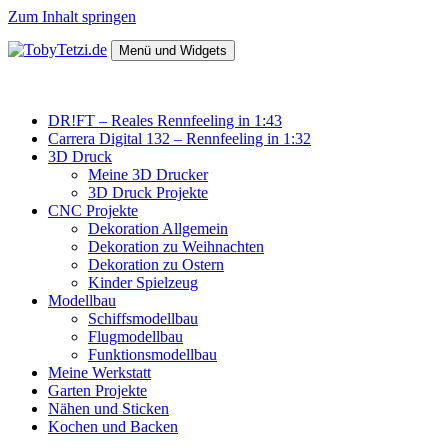
Zum Inhalt springen
Menü und Widgets
TobyTetzi.de
Mein Hobby und schönes aus Holz
DR!FT – Reales Rennfeeling in 1:43
Carrera Digital 132 – Rennfeeling in 1:32
3D Druck
Meine 3D Drucker
3D Druck Projekte
CNC Projekte
Dekoration Allgemein
Dekoration zu Weihnachten
Dekoration zu Ostern
Kinder Spielzeug
Modellbau
Schiffsmodellbau
Flugmodellbau
Funktionsmodellbau
Meine Werkstatt
Garten Projekte
Nähen und Sticken
Kochen und Backen