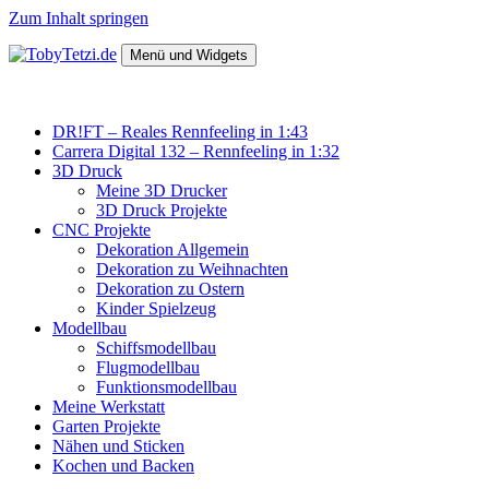
Zum Inhalt springen
Menü und Widgets
TobyTetzi.de
Mein Hobby und schönes aus Holz
DR!FT – Reales Rennfeeling in 1:43
Carrera Digital 132 – Rennfeeling in 1:32
3D Druck
Meine 3D Drucker
3D Druck Projekte
CNC Projekte
Dekoration Allgemein
Dekoration zu Weihnachten
Dekoration zu Ostern
Kinder Spielzeug
Modellbau
Schiffsmodellbau
Flugmodellbau
Funktionsmodellbau
Meine Werkstatt
Garten Projekte
Nähen und Sticken
Kochen und Backen