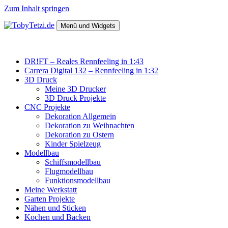
Zum Inhalt springen
Menü und Widgets
TobyTetzi.de
Mein Hobby und schönes aus Holz
DR!FT – Reales Rennfeeling in 1:43
Carrera Digital 132 – Rennfeeling in 1:32
3D Druck
Meine 3D Drucker
3D Druck Projekte
CNC Projekte
Dekoration Allgemein
Dekoration zu Weihnachten
Dekoration zu Ostern
Kinder Spielzeug
Modellbau
Schiffsmodellbau
Flugmodellbau
Funktionsmodellbau
Meine Werkstatt
Garten Projekte
Nähen und Sticken
Kochen und Backen