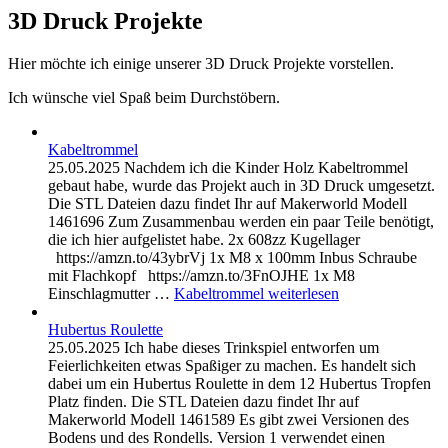
3D Druck Projekte
Hier möchte ich einige unserer 3D Druck Projekte vorstellen.
Ich wünsche viel Spaß beim Durchstöbern.
Kabeltrommel
25.05.2025 Nachdem ich die Kinder Holz Kabeltrommel
gebaut habe, wurde das Projekt auch in 3D Druck umgesetzt.
Die STL Dateien dazu findet Ihr auf Makerworld Modell
1461696 Zum Zusammenbau werden ein paar Teile benötigt,
die ich hier aufgelistet habe. 2x 608zz Kugellager
https://amzn.to/43ybrVj 1x M8 x 100mm Inbus Schraube
mit Flachkopf https://amzn.to/3FnOJHE 1x M8
Einschlagmutter …
Kabeltrommel
weiterlesen
Hubertus Roulette
25.05.2025 Ich habe dieses Trinkspiel entworfen um
Feierlichkeiten etwas Spaßiger zu machen. Es handelt sich
dabei um ein Hubertus Roulette in dem 12 Hubertus Tropfen
Platz finden. Die STL Dateien dazu findet Ihr auf
Makerworld Modell 1461589 Es gibt zwei Versionen des
Bodens und des Rondells. Version 1 verwendet einen