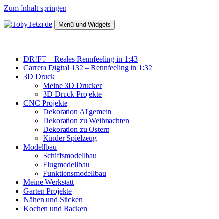
Zum Inhalt springen
Menü und Widgets
TobyTetzi.de
Mein Hobby und schönes aus Holz
DR!FT – Reales Rennfeeling in 1:43
Carrera Digital 132 – Rennfeeling in 1:32
3D Druck
Meine 3D Drucker
3D Druck Projekte
CNC Projekte
Dekoration Allgemein
Dekoration zu Weihnachten
Dekoration zu Ostern
Kinder Spielzeug
Modellbau
Schiffsmodellbau
Flugmodellbau
Funktionsmodellbau
Meine Werkstatt
Garten Projekte
Nähen und Sticken
Kochen und Backen