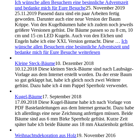
Ich wünsche allen Besuchern eine besinnliche Adventszeit
und bedanke mich für Eure Besuche
25. November 2019
25.11.2019 Passend dazu sind ein paar Arbeiten fertig
geworden. Darunter auch eine neue Version der Baum
Krippe. Von den Kugelbäumen habe ich zudem noch jeweils
größere Versionen gefräst. Die Bäume passen so zu 8 cm, 10
cm und 15 cm LED Kugeln. Auch von den Elchen und
Engeln habe ich eine XXL Version gemacht. Diese …
Ich
wünsche allen Besuchern eine besinnliche Adventszeit und
bedanke mich für Eure Besuche
weiterlesen
Kleine Steck-Bäume
10. Dezember 2018
10.12.2018 Diese kleinen Steck-Bäume sind nach Laubsäge-
Vorlage aus dem Internet erstellt worden. Da der erste Baum
so gut geklappt hat, habe ich gleich noch zwei Weitere
gefräst. Dazu habe ich 4 mm Pappel Sperrholz verwendet.
Kugel-Bäume
17. September 2018
17.09.2018 Diese Kugel-Bäume habe ich nach Vorlage von
PDF Bastelanleitungen aus dem Internet gemacht. Dazu habe
ich allerdings eine neue Zeichnung anfertigen müssen. Beide
Bäume sind aus 6 mm Birke Sperrholz gefräst. Kurze Zeit
später habe ich beide Bäume aus 18 mm Akazienholz gefräst.
Weihnachtsdekoration aus Holz
19. November 2016