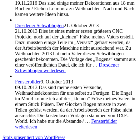
19.11.2016 Das sind einige meiner Dekorationen aus 18 mm
Buchen / Eichen Leimholz zu Weihnachten. Nach und Nach
kamen weitere Ideen hinzu.
Dresdener Schwibbogen
21. Oktober 2013
21.10.2013 Dies ist eines meiner ersten größeren CNC
Projekte, noch auf der „kleinen“ Fräse meines Vaters erstellt.
Dazu mussten einige Teile im „Versatz“ gefräst werden, da
der Arbeitsbereich der Maschine nicht ausreichend war. Zu
Weihnachten 2013 hat mein Vater diesen Schwibbogen
geschenkt bekommen. Die Vorlage des „Bogens“ stammt aus
einer veröffentlichten Datei, die ich für …
Dresdener
Schwibbogen
weiterlesen
Fensterbilder
9. Oktober 2013
09.10.2013 Das sind meine ersten Versuche,
Weihnachtsdekoration für uns selbst zu Fertigen. Die Engel
im Mond konnte ich auf der „kleinen“ Fräse meines Vaters in
einem Stück Fräsen. Der Glocken Bogen musste in zwei
Teilen gefräst werden, da der Arbeitsbereich der Fräse nicht
ausreichte. Die kostenlosen Vorlagen stammen von DXF-
World. Ich habe nur die Abstands-/ …
Fensterbilder
weiterlesen
Stolz präsentiert von WordPress