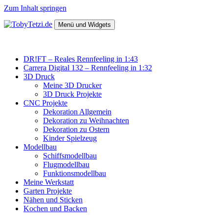
Zum Inhalt springen
Menü und Widgets
TobyTetzi.de
Mein Hobby und schönes aus Holz
DR!FT – Reales Rennfeeling in 1:43
Carrera Digital 132 – Rennfeeling in 1:32
3D Druck
Meine 3D Drucker
3D Druck Projekte
CNC Projekte
Dekoration Allgemein
Dekoration zu Weihnachten
Dekoration zu Ostern
Kinder Spielzeug
Modellbau
Schiffsmodellbau
Flugmodellbau
Funktionsmodellbau
Meine Werkstatt
Garten Projekte
Nähen und Sticken
Kochen und Backen