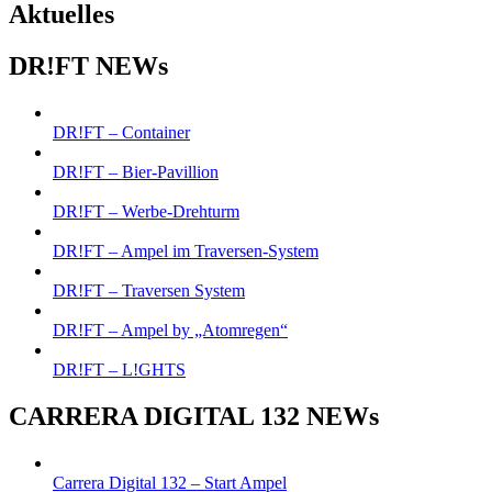
Aktuelles
DR!FT NEWs
DR!FT – Container
DR!FT – Bier-Pavillion
DR!FT – Werbe-Drehturm
DR!FT – Ampel im Traversen-System
DR!FT – Traversen System
DR!FT – Ampel by „Atomregen“
DR!FT – L!GHTS
CARRERA DIGITAL 132 NEWs
Carrera Digital 132 – Start Ampel