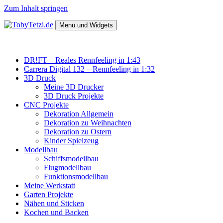
Zum Inhalt springen
Menü und Widgets
TobyTetzi.de
Mein Hobby und schönes aus Holz
DR!FT – Reales Rennfeeling in 1:43
Carrera Digital 132 – Rennfeeling in 1:32
3D Druck
Meine 3D Drucker
3D Druck Projekte
CNC Projekte
Dekoration Allgemein
Dekoration zu Weihnachten
Dekoration zu Ostern
Kinder Spielzeug
Modellbau
Schiffsmodellbau
Flugmodellbau
Funktionsmodellbau
Meine Werkstatt
Garten Projekte
Nähen und Sticken
Kochen und Backen