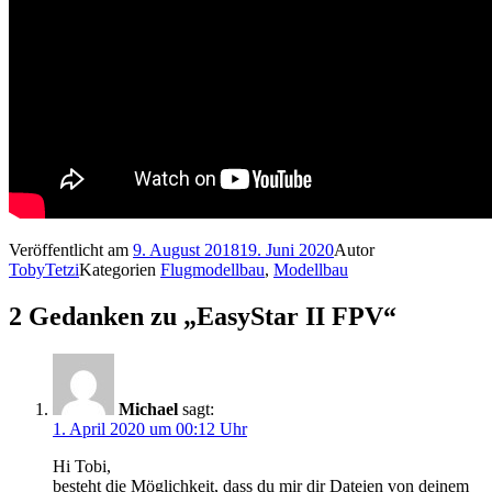
Veröffentlicht am
9. August 2018
19. Juni 2020
Autor
TobyTetzi
Kategorien
Flugmodellbau
,
Modellbau
2 Gedanken zu „EasyStar II FPV“
Michael
sagt:
1. April 2020 um 00:12 Uhr
Hi Tobi,
besteht die Möglichkeit, dass du mir dir Dateien von deinem