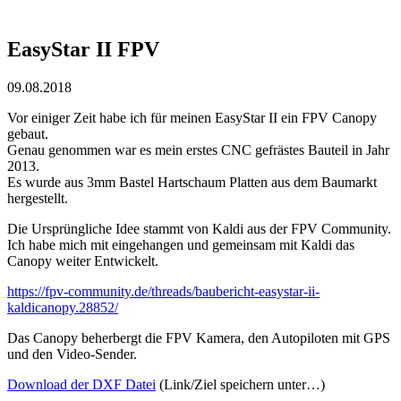
EasyStar II FPV
09.08.2018
Vor einiger Zeit habe ich für meinen EasyStar II ein FPV Canopy
gebaut.
Genau genommen war es mein erstes CNC gefrästes Bauteil in Jahr
2013.
Es wurde aus 3mm Bastel Hartschaum Platten aus dem Baumarkt
hergestellt.
Die Ursprüngliche Idee stammt von Kaldi aus der FPV Community.
Ich habe mich mit eingehangen und gemeinsam mit Kaldi das
Canopy weiter Entwickelt.
https://fpv-community.de/threads/baubericht-easystar-ii-
kaldicanopy.28852/
Das Canopy beherbergt die FPV Kamera, den Autopiloten mit GPS
und den Video-Sender.
Download der DXF Datei
(Link/Ziel speichern unter…)