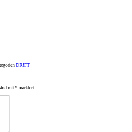
tegorien
DR!FT
sind mit
*
markiert