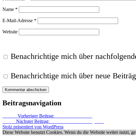
Name
*
E-Mail-Adresse
*
Website
Benachrichtige mich über nachfolgen
Benachrichtige mich über neue Beiträg
Beitragsnavigation
Zurück
Vorheriger Beitrag:
DR!FT – L!GHTS
Weiter
Nächster Beitrag:
DR!FT – Traversen System
Stolz präsentiert von WordPress
Diese Website benutzt Cookies. Wenn du die Website weiter nutzt, g