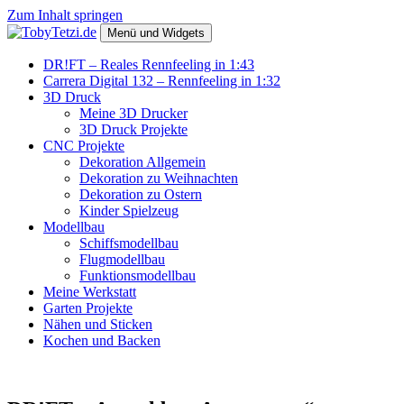
Zum Inhalt springen
Menü und Widgets
TobyTetzi.de
Mein Hobby und schönes aus Holz
DR!FT – Reales Rennfeeling in 1:43
Carrera Digital 132 – Rennfeeling in 1:32
3D Druck
Meine 3D Drucker
3D Druck Projekte
CNC Projekte
Dekoration Allgemein
Dekoration zu Weihnachten
Dekoration zu Ostern
Kinder Spielzeug
Modellbau
Schiffsmodellbau
Flugmodellbau
Funktionsmodellbau
Meine Werkstatt
Garten Projekte
Nähen und Sticken
Kochen und Backen