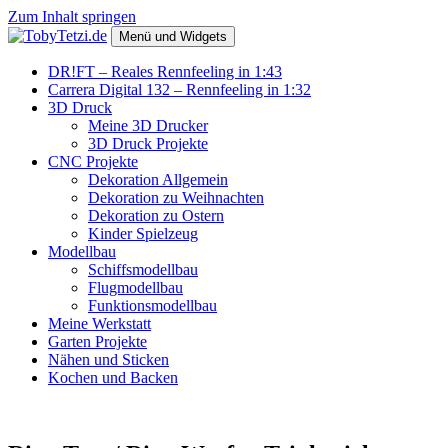
Zum Inhalt springen
Menü und Widgets
TobyTetzi.de
Mein Hobby und schönes aus Holz
DR!FT – Reales Rennfeeling in 1:43
Carrera Digital 132 – Rennfeeling in 1:32
3D Druck
Meine 3D Drucker
3D Druck Projekte
CNC Projekte
Dekoration Allgemein
Dekoration zu Weihnachten
Dekoration zu Ostern
Kinder Spielzeug
Modellbau
Schiffsmodellbau
Flugmodellbau
Funktionsmodellbau
Meine Werkstatt
Garten Projekte
Nähen und Sticken
Kochen und Backen