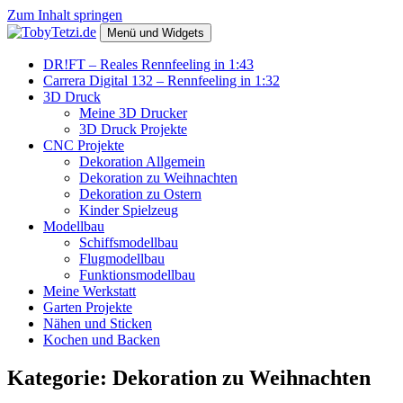
Zum Inhalt springen
Menü und Widgets
TobyTetzi.de
Mein Hobby und schönes aus Holz
DR!FT – Reales Rennfeeling in 1:43
Carrera Digital 132 – Rennfeeling in 1:32
3D Druck
Meine 3D Drucker
3D Druck Projekte
CNC Projekte
Dekoration Allgemein
Dekoration zu Weihnachten
Dekoration zu Ostern
Kinder Spielzeug
Modellbau
Schiffsmodellbau
Flugmodellbau
Funktionsmodellbau
Meine Werkstatt
Garten Projekte
Nähen und Sticken
Kochen und Backen
Kategorie:
Dekoration zu Weihnachten