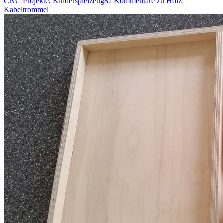
CNC Projekte
,
Kinderspielzeug
82 Kommentare
zu Holz
Kabeltrommel