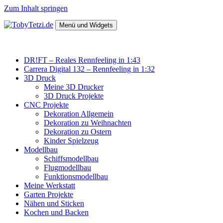
Zum Inhalt springen
Menü und Widgets
TobyTetzi.de
Mein Hobby und schönes aus Holz
DR!FT – Reales Rennfeeling in 1:43
Carrera Digital 132 – Rennfeeling in 1:32
3D Druck
Meine 3D Drucker
3D Druck Projekte
CNC Projekte
Dekoration Allgemein
Dekoration zu Weihnachten
Dekoration zu Ostern
Kinder Spielzeug
Modellbau
Schiffsmodellbau
Flugmodellbau
Funktionsmodellbau
Meine Werkstatt
Garten Projekte
Nähen und Sticken
Kochen und Backen