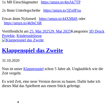
1x M8 Einschlagmutter
https://amzn.to/4mAk7TP
2x 8mm Unterlegscheibe
https://amzn.to/3Zx0Fxu
Etwas 4mm Nylonseil
https://amzn.to/44XMl4S
oder
https://amzn.to/4k9sC6R
Veröffentlicht am
25. Mai 2025
29. Mai 2025
Kategorien
3D Druck
Projekte
,
Kinderspielzeug
Klappenspiel das Zweite
31.10.2020
Nun ist unser
Klappenspiel
schon 5 Jahre alt. Unglaublich wie die
Zeit vergeht.
Es wird Zeit, eine neue Version davon zu bauen. Dafür habe ich
dieses Mal das Spielbrett aus einem Stück gefertigt.