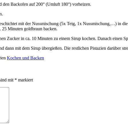
nd den Backofen auf 200° (Umluft 180°) vorheizen.
n.
d geschichtet mit der Nussmischung (5x Teig, 1x Nussmischung,…) in d
ca. 25 Minuten goldbraun backen.
n Zucker in ca. 10 Minuten zu einem Sirup kochen. Danach einen Spri
 dann mit dem Sirup übergießen. Die restlichen Pistazien darüber stre
rien
Kochen und Backen
sind mit
*
markiert