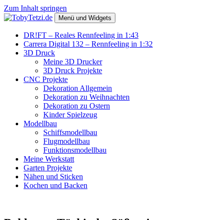
Zum Inhalt springen
Menü und Widgets
TobyTetzi.de
Mein Hobby und schönes aus Holz
DR!FT – Reales Rennfeeling in 1:43
Carrera Digital 132 – Rennfeeling in 1:32
3D Druck
Meine 3D Drucker
3D Druck Projekte
CNC Projekte
Dekoration Allgemein
Dekoration zu Weihnachten
Dekoration zu Ostern
Kinder Spielzeug
Modellbau
Schiffsmodellbau
Flugmodellbau
Funktionsmodellbau
Meine Werkstatt
Garten Projekte
Nähen und Sticken
Kochen und Backen