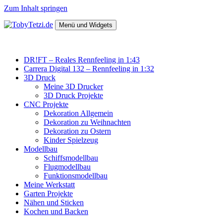
Zum Inhalt springen
Menü und Widgets
TobyTetzi.de
Mein Hobby und schönes aus Holz
DR!FT – Reales Rennfeeling in 1:43
Carrera Digital 132 – Rennfeeling in 1:32
3D Druck
Meine 3D Drucker
3D Druck Projekte
CNC Projekte
Dekoration Allgemein
Dekoration zu Weihnachten
Dekoration zu Ostern
Kinder Spielzeug
Modellbau
Schiffsmodellbau
Flugmodellbau
Funktionsmodellbau
Meine Werkstatt
Garten Projekte
Nähen und Sticken
Kochen und Backen