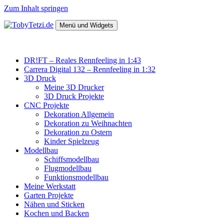
Zum Inhalt springen
Menü und Widgets
TobyTetzi.de
Mein Hobby und schönes aus Holz
DR!FT – Reales Rennfeeling in 1:43
Carrera Digital 132 – Rennfeeling in 1:32
3D Druck
Meine 3D Drucker
3D Druck Projekte
CNC Projekte
Dekoration Allgemein
Dekoration zu Weihnachten
Dekoration zu Ostern
Kinder Spielzeug
Modellbau
Schiffsmodellbau
Flugmodellbau
Funktionsmodellbau
Meine Werkstatt
Garten Projekte
Nähen und Sticken
Kochen und Backen