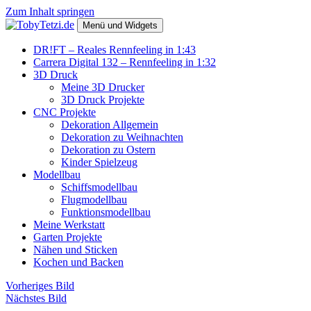
Zum Inhalt springen
Menü und Widgets
TobyTetzi.de
Mein Hobby und schönes aus Holz
DR!FT – Reales Rennfeeling in 1:43
Carrera Digital 132 – Rennfeeling in 1:32
3D Druck
Meine 3D Drucker
3D Druck Projekte
CNC Projekte
Dekoration Allgemein
Dekoration zu Weihnachten
Dekoration zu Ostern
Kinder Spielzeug
Modellbau
Schiffsmodellbau
Flugmodellbau
Funktionsmodellbau
Meine Werkstatt
Garten Projekte
Nähen und Sticken
Kochen und Backen
Vorheriges Bild
Nächstes Bild