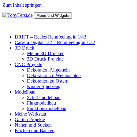
Zum Inhalt springen
Menü und Widgets
TobyTetzi.de
Mein Hobby und schönes aus Holz
DR!FT – Reales Rennfeeling in 1:43
Carrera Digital 132 – Rennfeeling in 1:32
3D Druck
Meine 3D Drucker
3D Druck Projekte
CNC Projekte
Dekoration Allgemein
Dekoration zu Weihnachten
Dekoration zu Ostern
Kinder Spielzeug
Modellbau
Schiffsmodellbau
Flugmodellbau
Funktionsmodellbau
Meine Werkstatt
Garten Projekte
Nähen und Sticken
Kochen und Backen