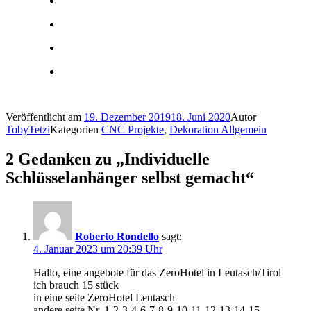
Veröffentlicht am
19. Dezember 2019
18. Juni 2020
Autor
TobyTetzi
Kategorien
CNC Projekte
,
Dekoration Allgemein
2 Gedanken zu „Individuelle
Schlüsselanhänger selbst gemacht“
Roberto Rondello
sagt:
4. Januar 2023 um 20:39 Uhr
Hallo, eine angebote für das ZeroHotel in Leutasch/Tirol
ich brauch 15 stück
in eine seite ZeroHotel Leutasch
andere seite Nr. 1-2-3-4-6-7-8-9-10-11-12-13-14-15-