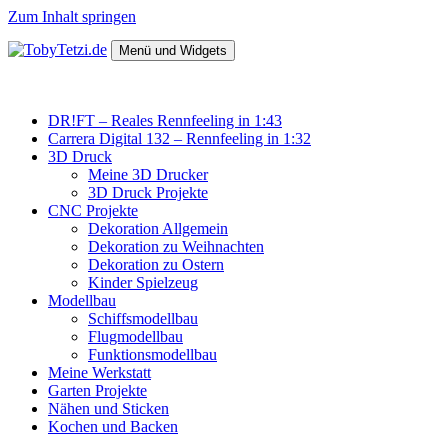
Zum Inhalt springen
Menü und Widgets
TobyTetzi.de
Mein Hobby und schönes aus Holz
DR!FT – Reales Rennfeeling in 1:43
Carrera Digital 132 – Rennfeeling in 1:32
3D Druck
Meine 3D Drucker
3D Druck Projekte
CNC Projekte
Dekoration Allgemein
Dekoration zu Weihnachten
Dekoration zu Ostern
Kinder Spielzeug
Modellbau
Schiffsmodellbau
Flugmodellbau
Funktionsmodellbau
Meine Werkstatt
Garten Projekte
Nähen und Sticken
Kochen und Backen