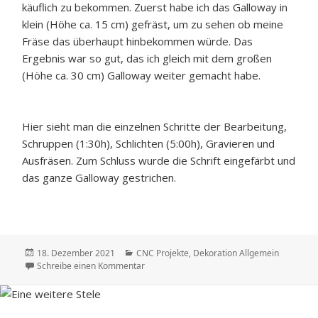
käuflich zu bekommen. Zuerst habe ich das Galloway in
klein (Höhe ca. 15 cm) gefräst, um zu sehen ob meine
Fräse das überhaupt hinbekommen würde. Das
Ergebnis war so gut, das ich gleich mit dem großen
(Höhe ca. 30 cm) Galloway weiter gemacht habe.
Hier sieht man die einzelnen Schritte der Bearbeitung,
Schruppen (1:30h), Schlichten (5:00h), Gravieren und
Ausfräsen. Zum Schluss wurde die Schrift eingefärbt und
das ganze Galloway gestrichen.
Veröffentlicht
Kategorien
18. Dezember 2021
CNC Projekte
,
Dekoration Allgemein
am
zu 3D Relief Fräsen
Schreibe einen Kommentar