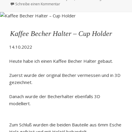
am
zu Glas Untersetzer aus Holz mit Lasergrav
Schreibe einen Kommentar
Kaffee Becher Halter – Cup Holder
14.10.2022
Heute habe ich einen Kaffee Becher Halter gebaut.
Zuerst wurde der original Becher vermessen und in 3D
gezeichnet.
Danach wurde der Becherhalter ebenfalls 3D
modelliert.
Zum Schluß wurden die beiden Bauteile aus 6mm Esche
Holz gefräst und mit Holzöl behandelt.