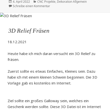
Veröffentlicht
Kategorien
4. April 2022
CNC Projekte
,
Dekoration Allgemein
am
zu Ring Toss / Ring Werfen Trinkspiel
Schreibe einen Kommentar
3D Relief Fräsen
18.12.2021
Heute habe ich mich daran versucht ein 3D Relief zu
fräsen.
Zuerst sollte es etwas Einfaches, Kleines sein. Dazu
habe ich mit einem kleinen Schwein begonnen. Die 3D
Vorlage gab es kostenlos im Internet.
Ziel sollte ein großes Galloway sein, welches ein
Geschenk werden sollte. Diese 3D Datei ist im Internet