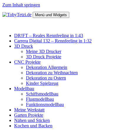
Zum Inhalt springen
Menü und Widgets
TobyTetzi.de
Mein Hobby und schönes aus Holz
DR!FT – Reales Rennfeeling in 1:43
Carrera Digital 132 – Rennfeeling in 1:32
3D Druck
Meine 3D Drucker
3D Druck Projekte
CNC Projekte
Dekoration Allgemein
Dekoration zu Weihnachten
Dekoration zu Ostern
Kinder Spielzeug
Modellbau
Schiffsmodellbau
Flugmodellbau
Funktionsmodellbau
Meine Werkstatt
Garten Projekte
Nähen und Sticken
Kochen und Backen