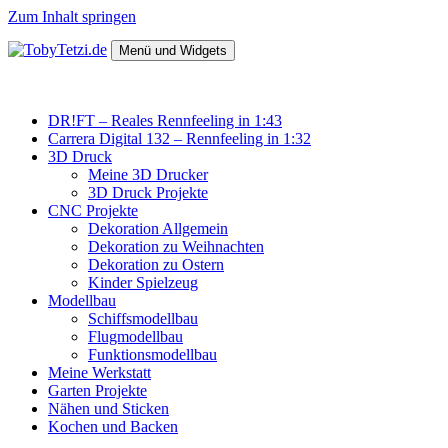
Zum Inhalt springen
Menü und Widgets
TobyTetzi.de
Mein Hobby und schönes aus Holz
DR!FT – Reales Rennfeeling in 1:43
Carrera Digital 132 – Rennfeeling in 1:32
3D Druck
Meine 3D Drucker
3D Druck Projekte
CNC Projekte
Dekoration Allgemein
Dekoration zu Weihnachten
Dekoration zu Ostern
Kinder Spielzeug
Modellbau
Schiffsmodellbau
Flugmodellbau
Funktionsmodellbau
Meine Werkstatt
Garten Projekte
Nähen und Sticken
Kochen und Backen