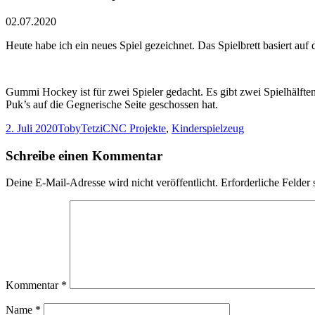
02.07.2020
Heute habe ich ein neues Spiel gezeichnet. Das Spielbrett basiert a
Gummi Hockey ist für zwei Spieler gedacht. Es gibt zwei Spielhälften
Puk’s auf die Gegnerische Seite geschossen hat.
Veröffentlicht
Autor
Kategorien
2. Juli 2020
TobyTetzi
CNC Projekte
,
Kinderspielzeug
am
Schreibe einen Kommentar
Deine E-Mail-Adresse wird nicht veröffentlicht.
Erforderliche Felder 
Kommentar
*
Name
*