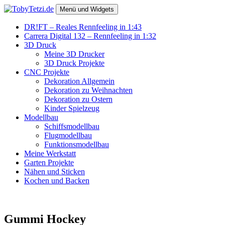
Zum
Menü und Widgets
Inhalt
springen
TobyTetzi.de
Mein Hobby und schönes aus Holz
DR!FT – Reales Rennfeeling in 1:43
Carrera Digital 132 – Rennfeeling in 1:32
3D Druck
Meine 3D Drucker
3D Druck Projekte
CNC Projekte
Dekoration Allgemein
Dekoration zu Weihnachten
Dekoration zu Ostern
Kinder Spielzeug
Modellbau
Schiffsmodellbau
Flugmodellbau
Funktionsmodellbau
Meine Werkstatt
Garten Projekte
Nähen und Sticken
Kochen und Backen
Gummi Hockey