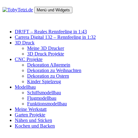
Zum
Inhalt
Menü und Widgets
springen
TobyTetzi.de
Mein Hobby und schönes aus Holz
DR!FT – Reales Rennfeeling in 1:43
Carrera Digital 132 – Rennfeeling in 1:32
3D Druck
Meine 3D Drucker
3D Druck Projekte
CNC Projekte
Dekoration Allgemein
Dekoration zu Weihnachten
Dekoration zu Ostern
Kinder Spielzeug
Modellbau
Schiffsmodellbau
Flugmodellbau
Funktionsmodellbau
Meine Werkstatt
Garten Projekte
Nähen und Sticken
Kochen und Backen