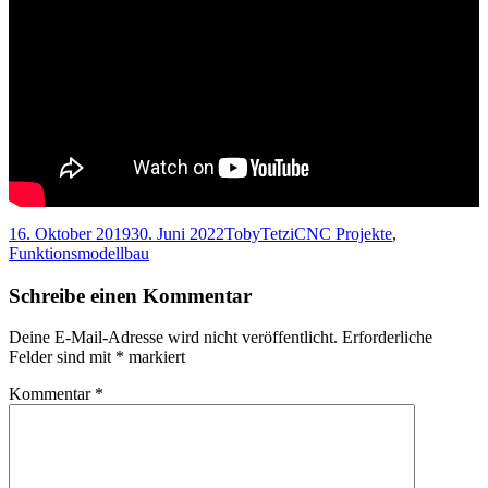
Veröffentlicht
Autor
Kategorien
16. Oktober 2019
30. Juni 2022
TobyTetzi
CNC Projekte
,
am
Funktionsmodellbau
Schreibe einen Kommentar
Deine E-Mail-Adresse wird nicht veröffentlicht.
Erforderliche
Felder sind mit
*
markiert
Kommentar
*