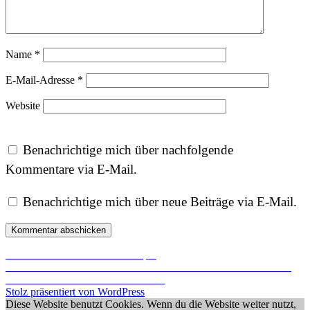
Name
*
E-Mail-Adresse
*
Website
Benachrichtige mich über nachfolgende
Kommentare via E-Mail.
Benachrichtige mich über neue Beiträge via E-Mail.
Beitragsnavigation
Vorheriger
Zurück
Ein weiterer Brandstempel
Nächster
Beitrag:
Weiter
Ich wünsche allen Besuchern eine besinnliche Adventszeit
Beitrag:
und bedanke mich für Eure Besuche
Stolz präsentiert von WordPress
Diese Website benutzt Cookies. Wenn du die Website weiter nutzt,