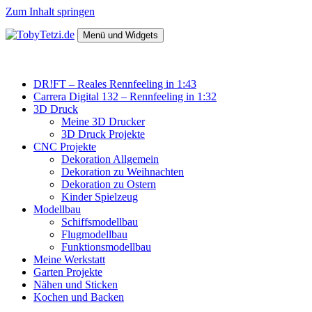
Zum Inhalt springen
Menü und Widgets
TobyTetzi.de
Mein Hobby und schönes aus Holz
DR!FT – Reales Rennfeeling in 1:43
Carrera Digital 132 – Rennfeeling in 1:32
3D Druck
Meine 3D Drucker
3D Druck Projekte
CNC Projekte
Dekoration Allgemein
Dekoration zu Weihnachten
Dekoration zu Ostern
Kinder Spielzeug
Modellbau
Schiffsmodellbau
Flugmodellbau
Funktionsmodellbau
Meine Werkstatt
Garten Projekte
Nähen und Sticken
Kochen und Backen